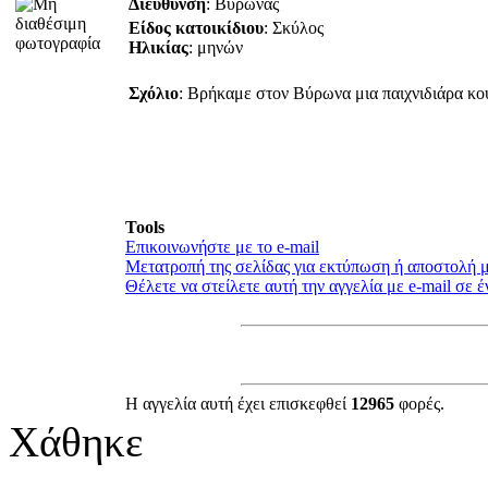
Διεύθυνση
: Βύρωνας
Είδος κατοικίδιου
: Σκύλος
Ηλικίας
: μηνών
Σχόλιο
: Βρήκαμε στον Βύρωνα μια παιχνιδιάρα κου
Tools
Επικοινωνήστε με το e-mail
Μετατροπή της σελίδας για εκτύπωση ή αποστολή μ
Θέλετε να στείλετε αυτή την αγγελία με e-mail σε έ
Η αγγελία αυτή έχει επισκεφθεί
12965
φορές.
Χάθηκε