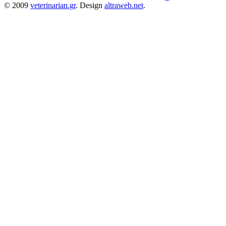
© 2009
veterinarian.gr
. Design
altraweb.net
.